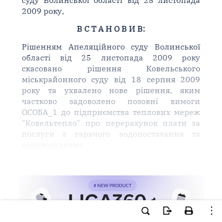
суду Волинської області від 25 листопада
2009 року,
В С Т А Н О В И В:
Рішенням Апеляційного суду Волинської
області від 25 листопада 2009 року
скасовано рішення Ковельського
міськрайонного суду від 18 серпня 2009
року та ухвалено нове рішення, яким
частково задоволено позовні вимоги
ОСОБА_1 до підприємства теплових мереж
"Ковельтепло" про перерахунок плати за
послуги з гарячого водопостачання та
відшкодування