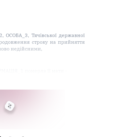
, ОСОБА_3, Тячівської державної
 продовження строку на прийняття
ково недійсними,
РМАЦІЯ_1 померла її мати -