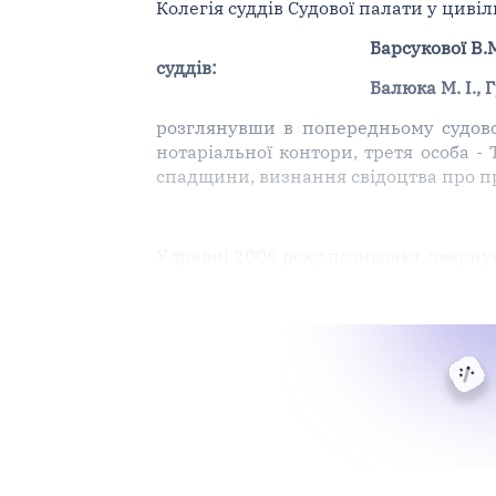
Колегія суддів Судової палати у циві
Барсукової В.М
суддів:
Балюка М. І., Г
розглянувши в попередньому судово
нотаріальної контори, третя особа -
спадщини, визнання свідоцтва про п
У травні 2008 року позивачка, зверн