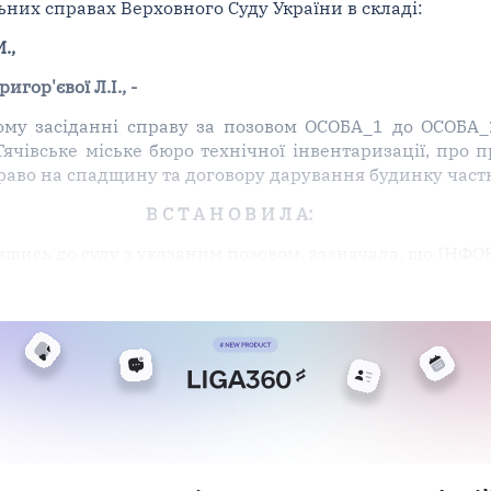
льних справах Верховного Суду України в складі:
.,
ригор'євої Л.І., -
му засіданні справу за позовом ОСОБА_1 до ОСОБА_2
 Тячівське міське бюро технічної інвентаризації, про
раво на спадщину та договору дарування будинку част
В С Т А Н О В И Л А:
увшись до суду з указаним позовом, зазначала, що ІНФО