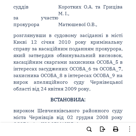
суддів
Коротких О.А. та Гриціва
М. І.,
за участю
прокурора
Матюшевої О.В.,
розглянувши в судовому засіданні в місті
Києві 12 січня 2010 року кримінальну
справу за касаційним поданням прокурора,
який затвердив обвинувальний висновок,
касаційним скаргами захисника ОСОБА_5 в
інтересах засуджених ОСОБА_6 та ОСОБА_7,
захисника ОСОБА_8 в інтересах ОСОБА_9 на
вирок апеляційного суду Чернівецької
області від 24 квітня 2009 року,
ВСТАНОВИЛА:
вироком Шевченківського районного суду
міста Чернівців від 02 грудня 2008 року
ОСОБА_6, ІНФОРМАЦІЯ_1, уродженця та
мешканця міста Чернівців, громадянина