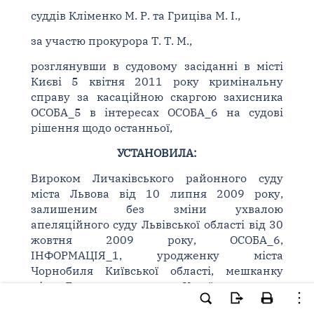
суддів Кліменко М. Р. та Гриціва М. І.,
за участю прокурора Т. Т. М.,
розглянувши в судовому засіданні в місті
Києві 5 квітня 2011 року кримінальну
справу за касаційною скаргою захисника
ОСОБА_5 в інтересах ОСОБА_6 на судові
рішення щодо останньої,
УСТАНОВИЛА:
Вироком Личаківського районного суду
міста Львова від 10 липня 2009 року,
залишеним без зміни ухвалою
апеляційного суду Львівської області від 30
жовтня 2009 року, ОСОБА_6,
ІНФОРМАЦІЯ_1, уродженку міста
Чорнобиля Київської області, мешканку
міста Львова, громадянку України, таку, що
не має судимості, засуджено за: ч. 5
ст. 185