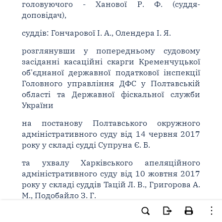
головуючого - Ханової Р. Ф. (суддя-
доповідач),
суддів: Гончарової І. А., Олендера І. Я.
розглянувши у попередньому судовому
засіданні касаційні скарги Кременчуцької
об'єднаної державної податкової інспекції
Головного управління ДФС у Полтавській
області та Державної фіскальної служби
України
на постанову Полтавського окружного
адміністративного суду від 14 червня 2017
року у складі судді Супруна Є. Б.
та ухвалу Харківського апеляційного
адміністративного суду від 10 жовтня 2017
року у складі суддів Тацій Л. В., Григорова А.
М., Подобайло З. Г.
у справі N 816/674/17