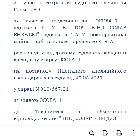
за участю секретаря судового засідання
Громак В. О.
за участю представників: ОСОБА_1 -
адвоката Б. М. В., ТОВ "ВІНД СОЛАР
ЕНЕРДЖІ" - адвоката Г. А. М., розпорядника
майна - арбітражного керуючого К. В. А.
розглянув у відкритому судовому засіданні
касаційну скаргу ОСОБА_1
на постанову Північного апеляційного
господарського суду від 25.05.2021
у справі N 910/667/21
за заявою ОСОБА_1
до Товариства з обмеженою
відповідальністю "ВІНД СОЛАР ЕНЕРДЖІ"
про відкриття провадження у справі про
банкрутство,-