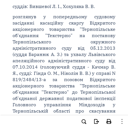
суддів: Бившевої Л. І., Хохуляка В. В.
розглянув у попередньому судовому
засіданні касаційну скаргу Відкритого
акціонерного товариства "Тернопільське
об'єднання "Текстерно" на постанову
Тернопільського окружного
адміністративного суду від 05.12.2013
(суддя Баранюк А. З.) та ухвалу Львівського
апеляційного адміністративного суду від
07.10.2014 (головуючий суддя - Качмар В.
Я., судді: Гінда О. М., Ніколін В. В.) у справі N
819/2484/13-а за позовом Відкритого
акціонерного товариства "Тернопільське
об'єднання "Текстерно" до Тернопільської
об'єднаної державної податкової інспекції
Головного управління Міндоходів у
Тернопільській області про скасування
рішення,
ВСТАНОВИВ: