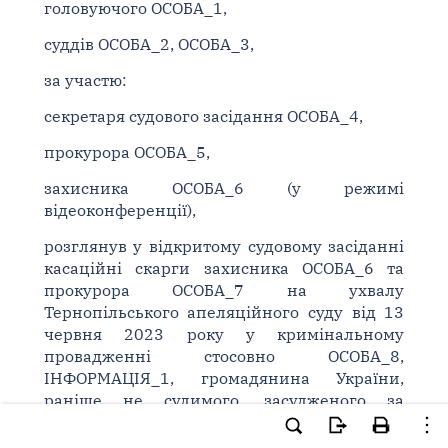
головуючого ОСОБА_1,
суддів ОСОБА_2, ОСОБА_3,
за участю:
секретаря судового засідання ОСОБА_4,
прокурора ОСОБА_5,
захисника ОСОБА_6 (у режимі
відеоконференції),
розглянув у відкритому судовому засіданні
касаційні скарги захисника ОСОБА_6 та
прокурора ОСОБА_7 на ухвалу
Тернопільського апеляційного суду від 13
червня 2023 року у кримінальному
провадженні стосовно ОСОБА_8,
ІНФОРМАЦІЯ_1, громадянина України,
раніше не судимого, засудженого за
вчинення кримінального правопорушення,
передбаченого ч. 3
ст. 109 Кримінального