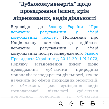
"Дубнокомуненергія" щодо
провадження інших, крім
ліцензованих, видів діяльності
Відповідно до
Закону України "Про
державне регулювання у сфері
комунальних послуг"
, Положення про
Національну комісію, що здійснює
державне регулювання у сфері
комунальних послуг, затвердженого
Указом
Президента України від 23.11.2011 N 1073
,
Порядку встановлення вимог щодо
провадження суб'єктами природних
монополій господарської діяльності, яка не
належить до сфери природних монополій,
та обмежень щодо суміщення видів
господарської діяльності суб'єктами
природних монополій та суб'єктами
господарювання на суміжних ринках у
сферах теплопостачання,