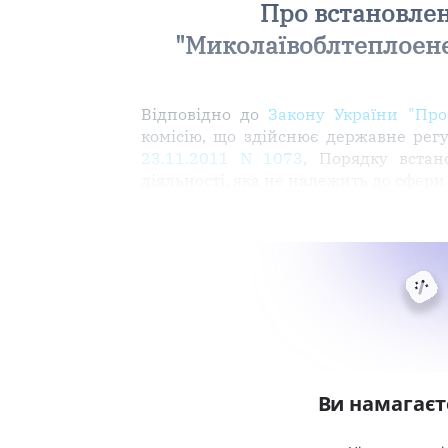
Про встановле
"Миколаївоблтеплоене
Відповідно до
Закону України "Про
комісію, що здійснює державне рег
23.11.2011 N 1073
, Порядку вста
діяльності, яка не належить до сфе
Ви намагаєт