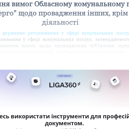
ння вимог Обласному комунальному 
рго" щодо провадження інших, крім 
діяльності
 державне регулювання у сфері комунальних послу
улювання у сфері комунальних послуг, затверджено
новлення вимог щодо провадження суб'єктами прир
ри природних монополій, та обмежень щодо суміщення
есь використати інструменти для професій
документом.