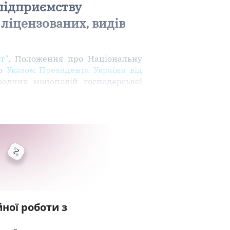
підприємству
ліцензованих, видів
г"
, Положення про Національну
го
Указом Президента України від
одних монополій господарської
ної роботи з