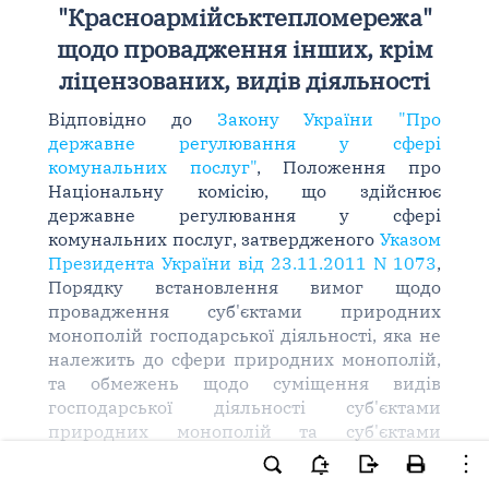
"Красноармійськтепломережа"
щодо провадження інших, крім
ліцензованих, видів діяльності
Відповідно до
Закону України "Про
державне регулювання у сфері
комунальних послуг"
, Положення про
Національну комісію, що здійснює
державне регулювання у сфері
комунальних послуг, затвердженого
Указом
Президента України від 23.11.2011 N 1073
,
Порядку встановлення вимог щодо
провадження суб'єктами природних
монополій господарської діяльності, яка не
належить до сфери природних монополій,
та обмежень щодо суміщення видів
господарської діяльності суб'єктами
природних монополій та суб'єктами
господарювання на суміжних ринках у
сферах теплопостачання