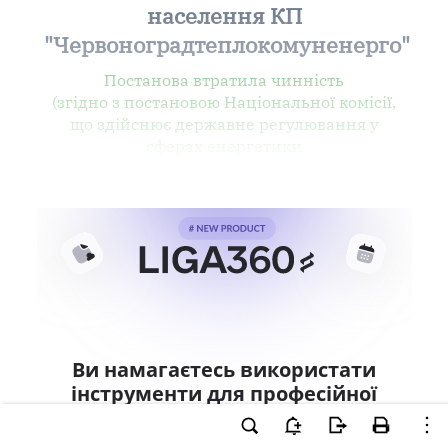
населення КП
"Червоноградтеплокомуненерго"
Постанова втратила чинність
(згідно з постановою Національної комісії,
що здійснює державне регулювання у
сферах енергетики
Ви намагаєтесь використати
інструменти для професійної
роботи з документом.
Ці можливості доступні тільки користувачам