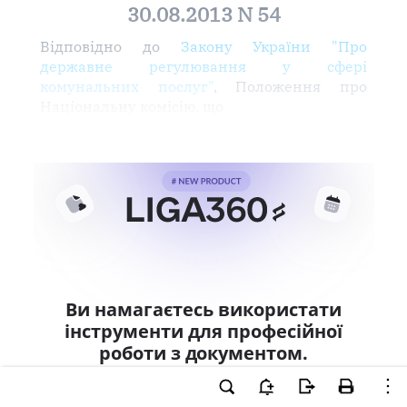
30.08.2013 N 54
Відповідно до
Закону України "Про
державне регулювання у сфері
комунальних послуг"
, Положення про
Національну комісію, що
Ви намагаєтесь використати
інструменти для професійної
роботи з документом.
Ці можливості доступні тільки користувачам
LIGA360. Залишайте заявку та отримайте