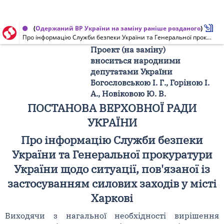
(
Одержаний ВР України на заміну раніше розданого
Проект Постанови Верховної Ради України від 20.03.2008 № 2242
)
Про інформацію Служби безпеки України та Генеральної прокуратури України щодо ситуації, пов'язаної із застосуванням силових заходів у місті Харкові