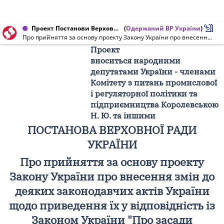
Проект Постанови Верховної Ради України від 03.03.2009 № 3277/П
(
Одержаний ВР України
)
Про прийняття за основу проекту Закону України про внесення змін до деяких законодавчих актів України щодо приведення їх у відповідність із Законом України "Про засади державної регуляторної політики у сфері господарської діяльності"