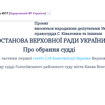
№ 4517
(
Одержаний ВР України
)