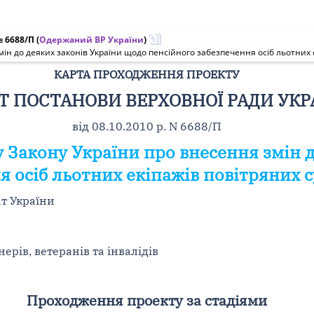
№ 6688/П
(
Одержаний ВР України
)