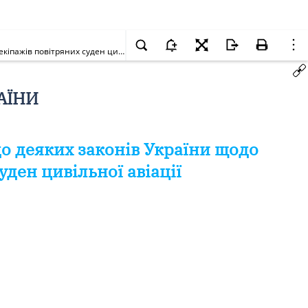
Про прийняття за основу проекту Закону України про внесення змін до деяких законів України щодо пенсійного забезпечення осіб льотних екіпажів повітряних суден цивільної авіації