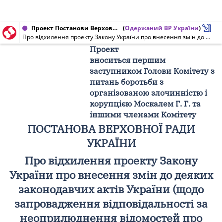
Проект Постанови Верховної Ради України від 17.12.2010 № 7138/П
(
Одержаний ВР України
)
Про відхилення проекту Закону України про внесення змін до деяких законодавчих актів України (щодо запровадження відповідальності за неоприлюднення відомостей про доходи вищих посадових осіб)