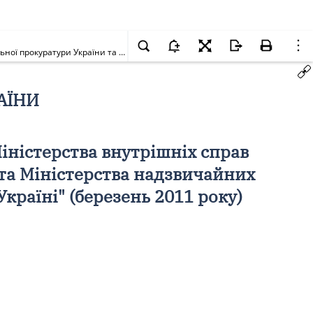
Про проведення парламентських слухань на тему: "Про готовність Міністерства внутрішніх справ України, Служби безпеки України, Генеральної прокуратури України та Міністерства надзвичайних ситуацій України до протидії загрозам екстремізму та тероризму в Україні" (березень 2011 року)