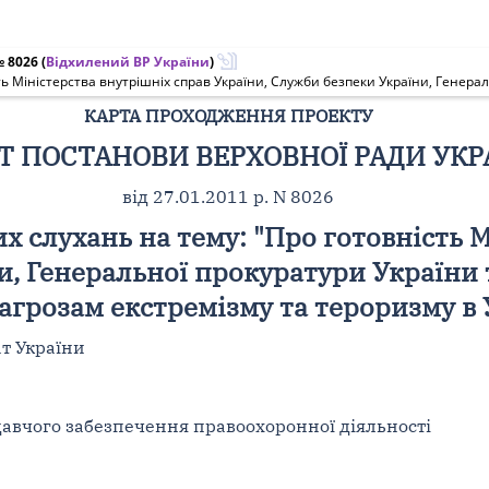
№ 8026
(
Відхилений ВР України
)