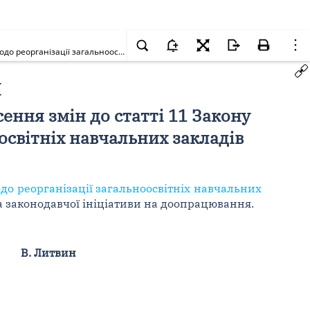
Про повернення на доопрацювання проекту Закону України про внесення змін до статті 11 Закону України "Про загальну середню освіту" щодо реорганізації загальноосвітніх навчальних закладів