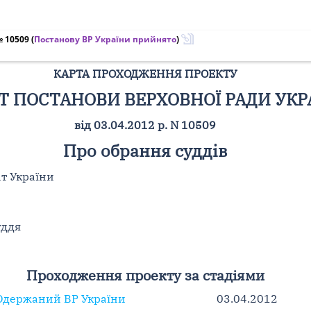
№ 10509
(
Постанову ВР України прийнято
)