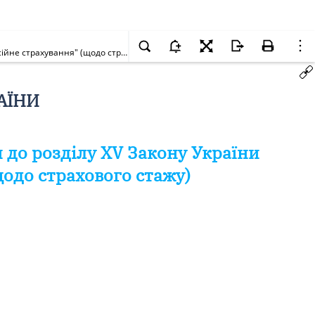
Про прийняття за основу проекту Закону України про внесення зміни до розділу XV Закону України "Про загальнообов'язкове державне пенсійне страхування" (щодо страхового стажу)