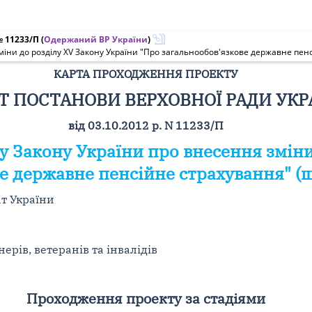
№ 11233/П
(
Одержаний ВР України
)