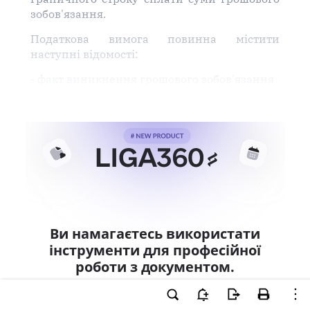
зобов'язання.
Податкова вимога повинна містити
наступні відомості:
- факт виникнення грошового зобов'язання
Ви намагаєтесь використати
інструменти для професійної
роботи з документом.
Ці можливості доступні тільки користувачам
LIGA360. Залишайте заявку та отримайте