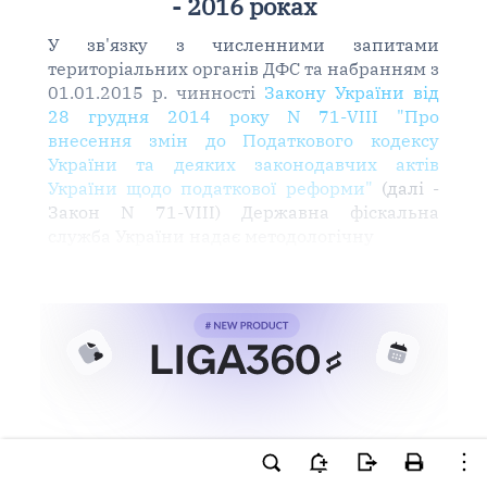
- 2016 роках
У зв'язку з численними запитами
територіальних органів ДФС та набранням з
01.01.2015 р. чинності
Закону України від
28 грудня 2014 року N 71-VIII "Про
внесення змін до Податкового кодексу
України та деяких законодавчих актів
України щодо податкової реформи"
(далі -
Закон N 71-VIII) Державна фіскальна
служба України надає методологічну
Ви намагаєтесь використати