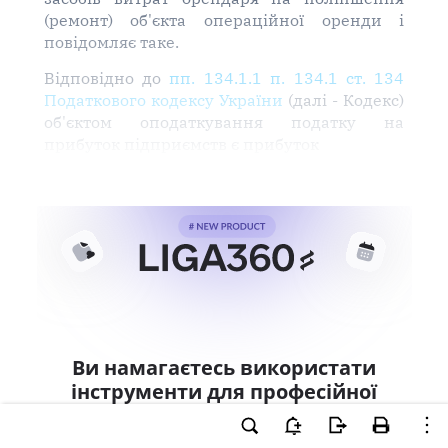
(ремонт) об'єкта операційної оренди і
повідомляє таке.
Відповідно до
пп. 134.1.1 п. 134.1 ст. 134
Податкового кодексу України
(далі - Кодекс)
об'єктом оподаткування податку на
прибуток підприємств є прибуток
Ви намагаєтесь використати
інструменти для професійної
роботи з документом.
Ці можливості доступні тільки користувачам