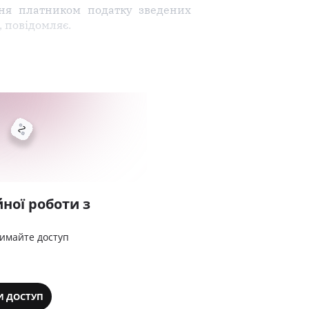
ня платником податку зведених
, повідомляє.
ної роботи з
римайте доступ
И ДОСТУП