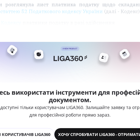
и розглянула лист платника податку щодо складан
ь
статтею 52 Податкового кодексу України
(далі - Кодекс)
1 Кодексу
платники податку в разі здійснення
есь використати інструменти для професій
документом.
 доступні тільки користувачам LIGA360. Залишайте заявку та от
для професійної роботи прямо зараз.
 КОРИСТУВАЧІВ LIGA360
ХОЧУ СПРОБУВАТИ LIGA360 - ОТРИМАТ