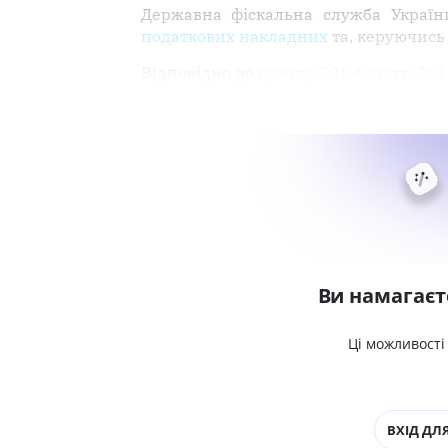
Державна фіскальна служба Україн
податкових накладних
та, керуючис
Відповідно до
пункту 201.4 статті 20
Ви намагаєт
Ці можливості
ВХІД ДЛЯ