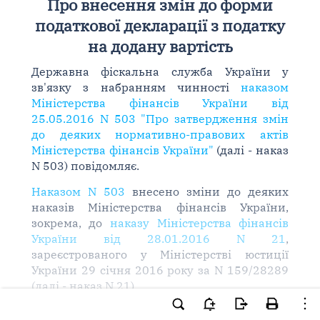
Про внесення змін до форми
податкової декларації з податку
на додану вартість
Державна фіскальна служба України у
зв'язку з набранням чинності
наказом
Міністерства фінансів України від
25.05.2016 N 503 "Про затвердження змін
до деяких нормативно-правових актів
Міністерства фінансів України"
(далі - наказ
N 503) повідомляє.
Наказом N 503
внесено зміни до деяких
наказів Міністерства фінансів України,
зокрема, до
наказу Міністерства фінансів
України від 28.01.2016 N 21
,
зареєстрованого у Міністерстві юстиції
України 29 січня 2016 року за N 159/28289
(далі - наказ N 21).
Як зазначено в
пункті 4 наказу N 503
,