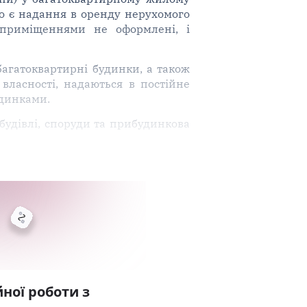
о є надання в оренду нерухомого
приміщеннями не оформлені, і
багатоквартирні будинки, а також
власності, надаються в постійне
удинками.
будівлі, споруди та прибудинкова
ної роботи з