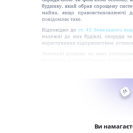
будинку, який обрав спрощену систе
майна, якщо правовстановлюючі 
повідомляє таке.
Відповідно до
ст. 42 Земельного код
належні до них будівлі, споруди та
користування підприємствам, установ
Земельні ділянки, на яких розташова
територія, що перебувають у спільній
Ви намагаєт