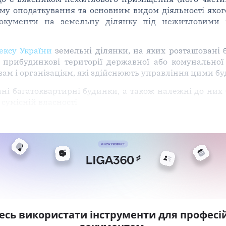
му оподаткування та основним видом діяльності яког
документи на земельну ділянку під нежитловими 
ексу України
земельні ділянки, на яких розташовані 
 прибудинкові території державної або комунальної 
ам і організаціям, які здійснюють управління цими б
ні багатоквартирні будинки, а також належні до них 
 сумісній власності
есь використати інструменти для професій