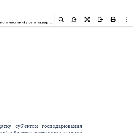
Щодо сплати земельного податку суб'єктом господарювання (юридичною чи фізичною особою), що є власником нежитлового приміщення (його частини) у багатоквартирному жилому будинку, який обрав спрощену систему оподаткування та основним видом діяльності якого є надання в оренду нерухомого майна, якщо правовстановлюючі документи на земельну ділянку під нежитловими приміщеннями не оформлені
атку суб'єктом господарювання
ни) у багатоквартирному жилому