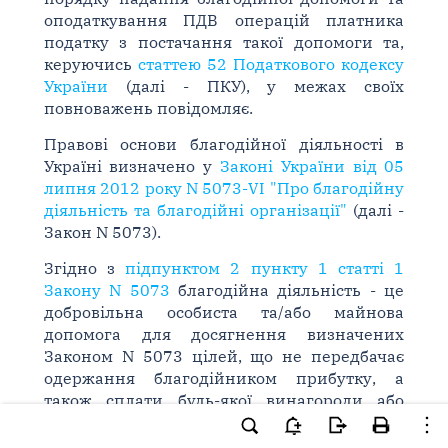
оподаткування ПДВ операцій платника
податку з постачання такої допомоги та,
керуючись
статтею 52 Податкового кодексу
України
(далі - ПКУ), у межах своїх
повноважень повідомляє.
Правові основи благодійної діяльності в
Україні визначено у
Законі України від 05
липня 2012 року N 5073-VI "Про благодійну
діяльність та благодійні організації"
(далі -
Закон N 5073).
Згідно з
підпунктом 2 пункту 1 статті 1
Закону N 5073
благодійна діяльність - це
добровільна особиста та/або майнова
допомога для досягнення визначених
Законом N 5073 цілей, що не передбачає
одержання благодійником прибутку, а
також сплати будь-якої винагороди або
компенсації благодійнику від імені або за
дорученням бенефіціара.