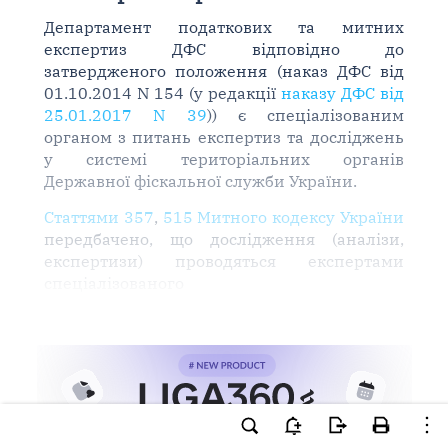
Департамент податкових та митних
експертиз ДФС відповідно до
затвердженого положення (наказ ДФС від
01.10.2014 N 154 (у редакції
наказу ДФС від
25.01.2017 N 39
)) є спеціалізованим
органом з питань експертиз та досліджень
у системі територіальних органів
Державної фіскальної служби України.
Статтями 357
,
515 Митного кодексу України
передбачено, що дослідження (аналізи,
експертизи) проводяться експертами
спеціалізованого