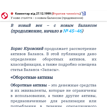
Коментар від 27.12.1999
(
Втратив чинність
)
У нове століття – з новим Балансом (продовження)
В новый век – с новым Балансом
(продолжение, начало в
№ 45–46
)
Борис Юровский
продолжает рассмотрение
активов Баланса. В этой публикации дано
определение оборотных активов, их
классификация, а также подробно освещена
статья Баланса «Запасы».
«Оборотные активы
Оборотные активы
– это денежные средства
и их эквиваленты, которые не ограничены
в использовании, а также другие активы,
предназначенные для реализации или
потребления в течение операционного