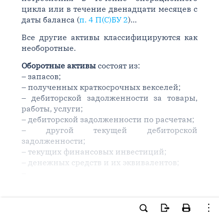
цикла или в течение двенадцати месяцев с
даты баланса (
п. 4 П(С)БУ 2
)…
Все другие активы классифицируются как
необоротные.
Оборотные активы
состоят из:
– запасов;
– полученных краткосрочных векселей;
– дебиторской задолженности за товары,
работы, услуги;
– дебиторской задолженности по расчетам;
– другой текущей дебиторской
задолженности;
– текущих финансовых инвестиций;
– денежных средств и их эквивалентов;
–