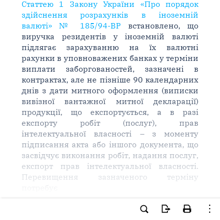
Статтею 1 Закону України «Про порядок
здійснення розрахунків в іноземній
валюті» № 185/94-ВР
встановлено, що
виручка резидентів у іноземній валюті
підлягає зарахуванню на їх валютні
рахунки в уповноважених банках у терміни
виплати заборгованостей, зазначені в
контрактах, але не пізніше 90 календарних
днів з дати митного оформлення (виписки
вивізної вантажної митної декларації)
продукції, що експортується, а в разі
експорту робіт (послуг), прав
інтелектуальної власності – з моменту
підписання акта або іншого документа, що
засвідчує виконання робіт, надання послуг,
експорт прав інтелектуальної власності.
Перевищення зазначеного терміну
потребує