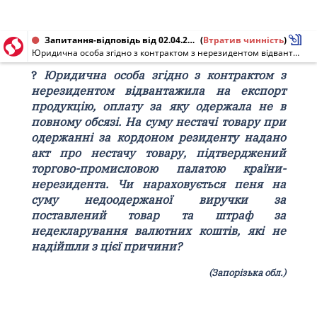
Запитання-відповідь від 02.04.2002
(
Втратив чинність
)
Юридична особа згідно з контрактом з нерезидентом відвантажила на експорт продукцію, оплату за яку одержала не в повному обсязі. На суму нестачі товару при одержанні за кордоном резиденту надано акт про нестачу товару, підтверджений торгово-промисловою палатою країни-нерезидента. Чи нараховується пеня на суму недоодержаної виручки за поставлений товар та штраф за недекларування валютних коштів, які не надійшли з цієї причини?
?
Юридична особа згідно з контрактом з
нерезидентом відвантажила на експорт
продукцію, оплату за яку одержала не в
повному обсязі. На суму нестачі товару при
одержанні за кордоном резиденту надано
акт про нестачу товару, підтверджений
торгово-промисловою палатою країни-
нерезидента. Чи нараховується пеня на
суму недоодержаної виручки за
поставлений товар та штраф за
недекларування валютних коштів, які не
надійшли з цієї причини?
(Запорізька обл.)