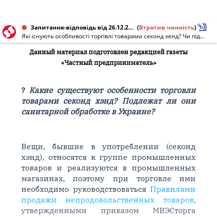
Запитання-відповідь від 26.12.2002
(
Втратив чинність
)
Які існують особливості торгівлі товарами секонд хенд? Чи підлягають вони санітарній обробці в Україні?
Данный материал подготовлен редакцией газеты
«Частный предприниматель»
?
Какие существуют особенности торговли
товарами секонд хэнд? Подлежат ли они
санитарной обработке в Украине?
Вещи, бывшие в употреблении (секонд
хэнд), относятся к группе промышленных
товаров и реализуются в промышленных
магазинах, поэтому при торговле ими
необходимо руководствоваться
Правилами
продажи непродовольственных товаров
,
утвержденными приказом МВЭСторга