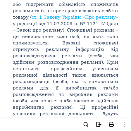
або підтримати обізнаність споживачів
реклами та їх інтерес щодо вказаних осіб чи
товару (
ст. 1 Закону України «Про рекламу»
у редакції від 11.07.2003 р. № 1121-ІV (далі
– Закон про рекламу). Споживачі реклами –
це невизначене коло осіб, на яких вона
спрямовується. Вказані споживачі
отримують рекламну інформацію від
розповсюджувача реклами (особа, яка
здійснює розповсюдження реклами). Крім
останнього, професійним учасником
рекламної діяльності також вважається
рекламодавець (особа, яка є замовником
реклами для її виробництва та/або
розповсюдження та виробник реклами
(особа, яка повністю або частково здійснює
виробництво реклами). Ці професійні
учасники рекламної діяльності і будуть
нести відповідальність в разі порушення
вимог
Закону про рекламу
(див. табл. 1).