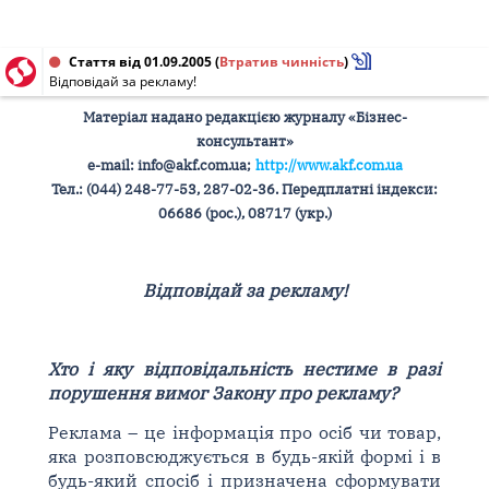
Стаття від 01.09.2005
(
Втратив чинність
)
Відповідай за рекламу!
Матеріал надано редакцією журналу «Бізнес-
консультант»
e-mail: info@akf.com.ua;
http://www.akf.com.ua
Тел.: (044) 248-77-53, 287-02-36. Передплатні індекси:
06686 (рос.), 08717 (укр.)
Відповідай за рекламу!
Хто і яку відповідальність нестиме в разі
порушення вимог Закону про рекламу?
Реклама – це інформація про осіб чи товар,
яка розповсюджується в будь-якій формі і в
будь-який спосіб і призначена сформувати