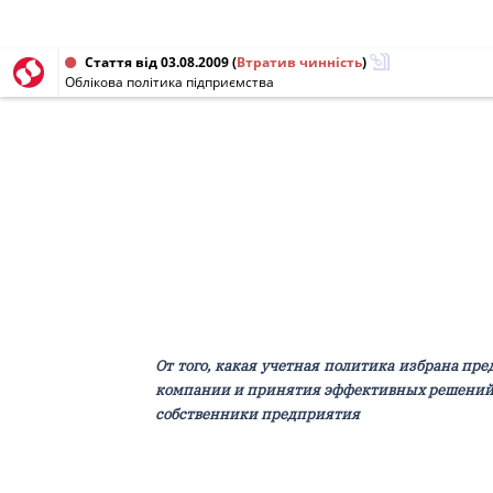
Стаття від 03.08.2009
(
Втратив чинність
)
Облікова політика підприємства
От того, какая учетная политика избрана пр
компании и принятия эффективных решений. П
собственники предприятия