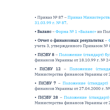
• Приказ № 87 –
Приказ Министерства
31.03.99 г. № 87
.
• Баланс
–
Форма № 1 «Баланс»
из Пол
• Отчет о финансовых результатах
–
учета 3, утвержденного Приказом № 
• П(С)БУ 8
–
Положение (стандарт) бу
финансов Украины от 18.10.99 г. № 2
• П(С)БУ 12
–
Положение (станд
Министерства финансов Украины от 26
• П(С)БУ 7
–
Положение (стандарт) 
финансов Украины от 27.04.2000 г. №
• П(С)БУ 28
–
Положение (стандарт)
Министерства финансов Украины от 24