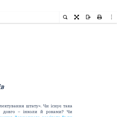
ів
лектування штату». Чи існує така
ь довго – інколи й роками? Чи