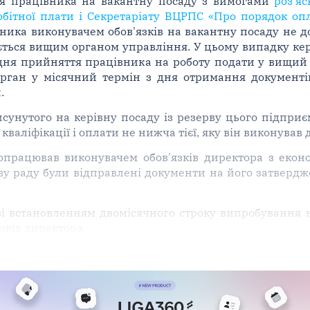
ня працівника на вакантну посаду з вимогами
роз'я
робітної плати і Секретаріату ВЦРПС «Про порядок оп
ника виконувачем обов'язків на вакантну посаду не 
ється вищим органом управління. У цьому випадку ке
 дня прийняття працівника на роботу подати у вищий
рган у місячний термін з дня отримання документі
.
унутого на керівну посаду із резерву цього підприємс
кваліфікації і оплати не нижча тієї, яку він виконував
працював виконувачем обов'язків директора з екон
ву раду були відправлені документи на його затверд
зі встановленням двомісячного строку випробування 
зків директора