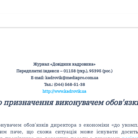
Журнал «Довідник кадровика»
Передплатні індекси – 01158 (укр.), 95395 (рос.)
Е-mail: kadrovik@mediapro.com.ua
Тел.: (044) 568-51-38
http://www.kadrovik.ua
 призначення виконувачем обов'язк
нувачем обов'язків директора з економіки «до укомп
тим паче, що схожа ситуація може існувати досит