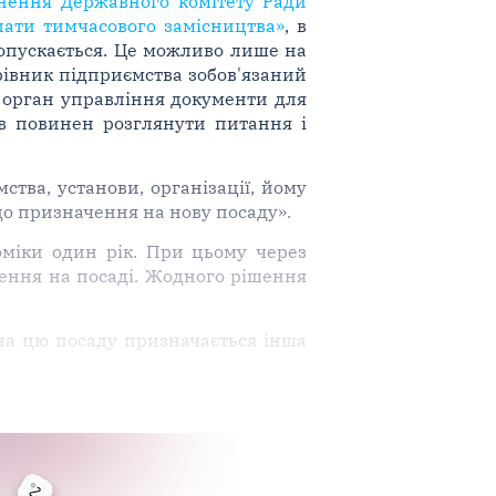
снення Державного комітету Ради
лати тимчасового замісництва»
, в
допускається. Це можливо лише на
рівник підприємства зобов'язаний
 орган управління документи для
в повинен розглянути питання і
тва, установи, організації, йому
 до призначення на нову посаду».
оміки один рік. При цьому через
ження на посаді. Жодного рішення
на цю посаду призначається інша