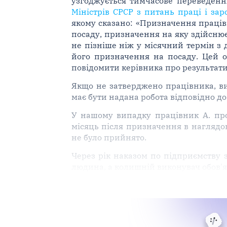
узгоджується тимчасове переведен
Міністрів СРСР з питань праці і за
якому сказано: «Призначення праців
посаду, призначення на яку здійсню
не пізніше ніж у місячний термін з
його призначення на посаду. Цей о
повідомити керівника про результати
Якщо не затверджено працівника, вис
має бути надана робота відповідно до 
У нашому випадку працівник А. про
місяць після призначення в наглядо
не було прийнято.
Через рік наказом по підприємству 
людина, а колишній виконувач обов'я