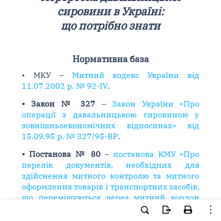
сировини в Україні:
що потрібно знати
Нормативна база
• МКУ –
Митний кодекс України від
11.07.2002 р. № 92-IV
.
• Закон № 327
–
Закон України «Про
операції з давальницькою сировиною у
зовнішньоекономічних відносинах» від
15.09.95 р. № 327/95-ВР
.
• Постанова № 80
–
постанова КМУ «Про
перелік документів, необхідних для
здійснення митного контролю та митного
оформлення товарів і транспортних засобів,
що переміщуються через митний кордон
України» від 01.02.2006 р. № 80
.