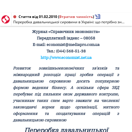
Стаття від 01.02.2010
(
Втратив чинність
)
Переробка давальницької сировини в Україні: що потрібно знати
Журнал «Справочник экономиста»
Передплатний індекс – 08058
Е-mail: economist@mediapro.com.ua
Тел.: (044) 568-51-38
http://www.economist.net.ua
Розвиток зовнішньоекономічних зв'язків та
міжнародний розподіл праці зробив операції з
давальницькою сировиною досить популярною
формою ведення бізнесу. А оскільки сфера ЗЕД
перебуває під пильним оком державного контролю,
учасникам таких схем варто зважати на численні
законодавчі норми щодо організації, митного
оформлення та оподаткування операцій з
давальницькою сировиною
Переробка давальницької