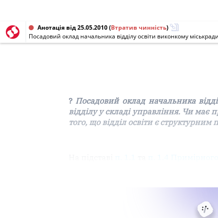
Анотація від 25.05.2010
(
Втратив чинність
)
?
Посадовий оклад начальника відді
відділу у складі управління. Чи має
того, що відділ освіти є структурним
На підставі
п. 1.1
та
п. 1.4 Примірного