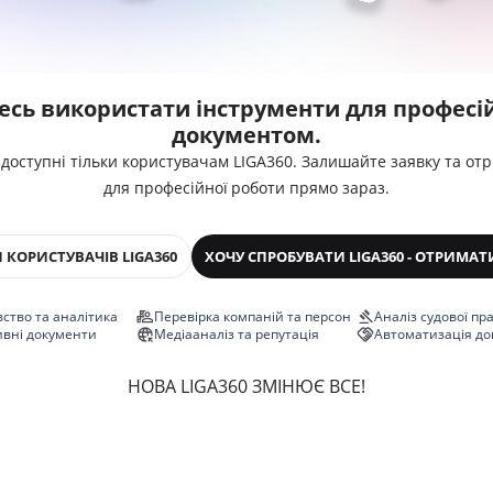
есь використати інструменти для професій
документом.
 доступні тільки користувачам LIGA360. Залишайте заявку та от
для професійної роботи прямо зараз.
 КОРИСТУВАЧІВ LIGA360
ХОЧУ СПРОБУВАТИ LIGA360 - ОТРИМАТ
ство та аналітика
Перевірка компаній та персон
Аналіз судової пр
ивні документи
Медіааналіз та репутація
Автоматизація до
НОВА LIGA360 ЗМІНЮЄ ВСЕ!