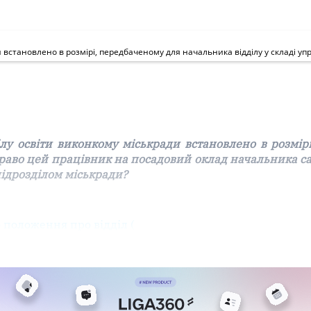
лу освіти виконкому міськради встановлено в розмір
 право цей працівник на посадовий оклад начальника с
 підрозділом міськради?
 положення про відділ (