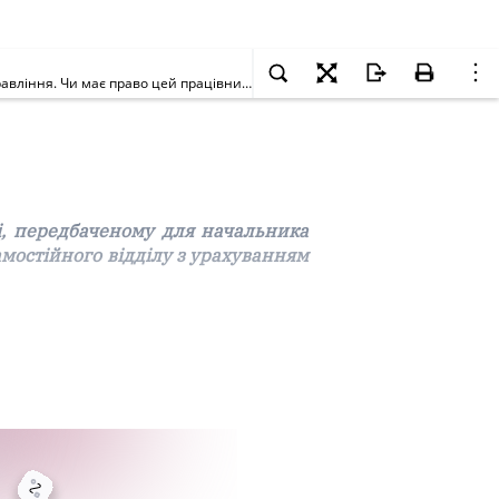
Посадовий оклад начальника відділу освіти виконкому міськради встановлено в розмірі, передбаченому для начальника відділу у складі управління. Чи має право цей працівник на посадовий оклад начальника самостійного відділу з урахуванням того, що відділ освіти є структурним підрозділом міськради?
і, передбаченому для начальника
амостійного відділу з урахуванням