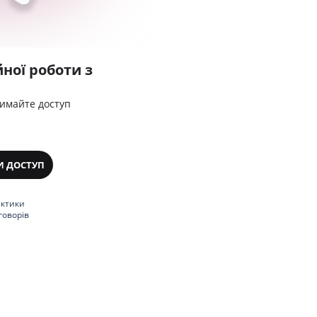
ної роботи з
римайте доступ
И ДОСТУП
актики
говорів