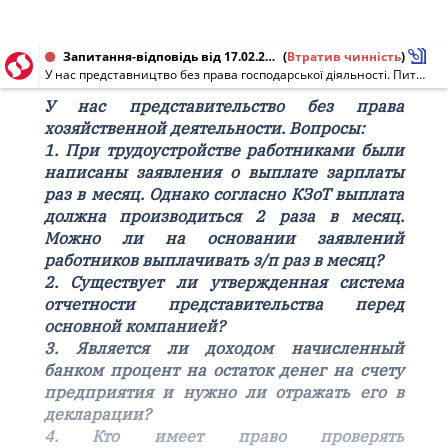
Запитання-відповідь від 17.02.2010
(
Втратив чинність
)
У нас представництво без права господарської діяльності. Питання: 1. При працевлаштуванні працівниками були написані заяви про виплату зарплати раз на місяць. Однак згідно із КЗпП виплата повинна проводитися 2 рази на місяць. Чи можна на підставі заяв працівників виплачувати з/п раз на місяць? 2. Чи існує затверджена система звітності представництва перед основною компанією? 3. Чи є доходом нарахований банком відсоток на залишок грошей на рахунку підприємства і чи потрібно відображати його в декларації? 4. Хто має право перевіряти представництво і на кого при виявленні порушень покладається відповідальність? 5. Чи необхідно затверджувати облікову політику для представництва?
У нас представительство без права
хозяйственной деятельности. Вопросы:
1. При трудоустройстве работниками были
написаны заявления о выплате зарплаты
раз в месяц. Однако согласно КЗоТ выплата
должна производиться 2 раза в месяц.
Можно ли на основании заявлений
работников выплачивать з/п раз в месяц?
2. Существует ли утвержденная система
отчетности представительства перед
основной компанией?
3. Является ли доходом начисленный
банком процент на остаток денег на счету
предприятия и нужно ли отражать его в
декларации?
4. Кто имеет право проверять