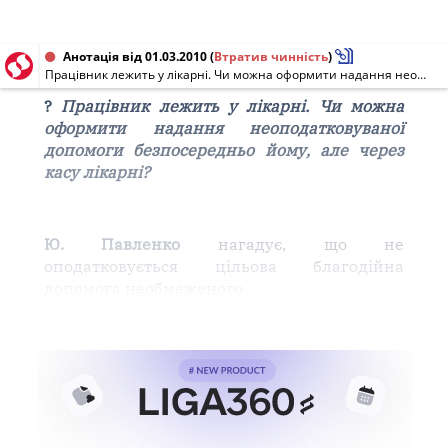
Анотація від 01.03.2010
(
Втратив чинність
)
Працівник лежить у лікарні. Чи можна оформити надання неоподатковуваної допомоги безпосередньо йому, але через касу лікарні?
?
Працівник лежить у лікарні. Чи можна
оформити надання неоподатковуваної
допомоги безпосередньо йому, але через
касу лікарні?
Ю. Павленко
нагадує, що не
оподатковується цільова благодійна
допомога необмеженого