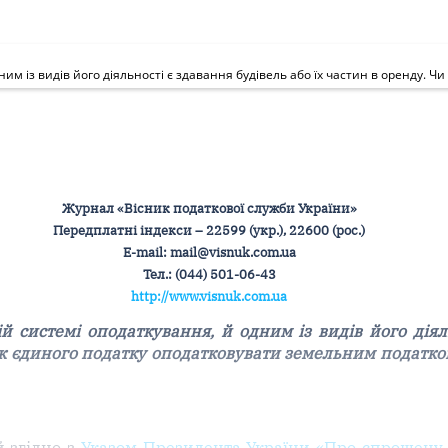
Журнал «Вісник податкової служби України»
Передплатні індекси – 22599 (укр.), 22600 (рос.)
Е-mail: mail@visnuk.com.ua
Тел.: (044) 501-06-43
http://www.visnuk.com.ua
системі оподаткування, й одним із видів його діяль
к єдиного податку оподатковувати земельним податко
й згідно з
Указом Президента України «Про спрощену с