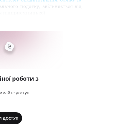
льного податку, звільняється від
ня підприємницької
ної роботи з
римайте доступ
И ДОСТУП