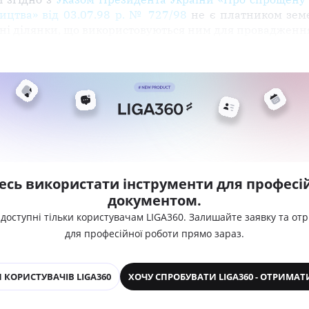
ництва» від 03.07.98 р. № 727/98
не є платником земе
ьні ділянки, що використовуються ним для проваджен
есь використати інструменти для професій
документом.
 доступні тільки користувачам LIGA360. Залишайте заявку та от
для професійної роботи прямо зараз.
 КОРИСТУВАЧІВ LIGA360
ХОЧУ СПРОБУВАТИ LIGA360 - ОТРИМАТ