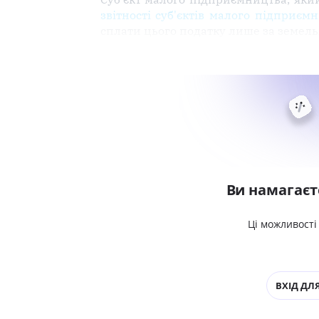
звітності суб'єктів малого підприєм
сплати цього податку лише за земел
Ви намагаєт
Ці можливості
ВХІД ДЛЯ