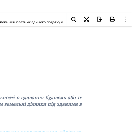
Підприємство працює на спрощеній системі оподаткування, й одним із видів його діяльності є здавання будівель або їх частин в оренду. Чи повинен платник єдиного податку оподатковувати земельним податком земельні ділянки під зданими в оренду будівлями або їх частинами?
ності є здавання будівель або їх
м земельні ділянки під зданими в
истему оподаткування, обліку та