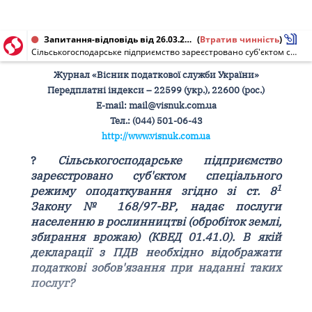
Запитання-відповідь від 26.03.2010
(
Втратив чинність
)
Сільськогосподарське підприємство зареєстровано суб'єктом спеціального режиму оподаткування згідно зі ст. 8-1 Закону № 168/97-ВР, надає послуги населенню в рослинництві (обробіток землі, збирання врожаю) (КВЕД 01.41.0). В якій декларації з ПДВ необхідно відображати податкові зобов'язання при наданні таких послуг?
Журнал «Вісник податкової служби України»
Передплатні індекси – 22599 (укр.), 22600 (рос.)
Е-mail: mail@visnuk.com.ua
Тел.: (044) 501-06-43
http://www.visnuk.com.ua
?
Сільськогосподарське підприємство
зареєстровано суб'єктом спеціального
1
режиму оподаткування згідно зі ст. 8
Закону № 168/97-ВР, надає послуги
населенню в рослинництві (обробіток землі,
збирання врожаю) (КВЕД 01.41.0). В якій
декларації з ПДВ необхідно відображати
податкові зобов'язання при наданні таких
послуг?