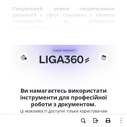
Спеціальний режим оподаткування
діяльності у сфері сільського і лісового
господарства та рибальства
1
регламентовано
ст. 8
Закону «Про
Ви намагаєтесь використати
інструменти для професійної
роботи з документом.
Ці можливості доступні тільки користувачам
LIGA360. Залишайте заявку та отримайте
доступ для професійної роботи прямо зараз.