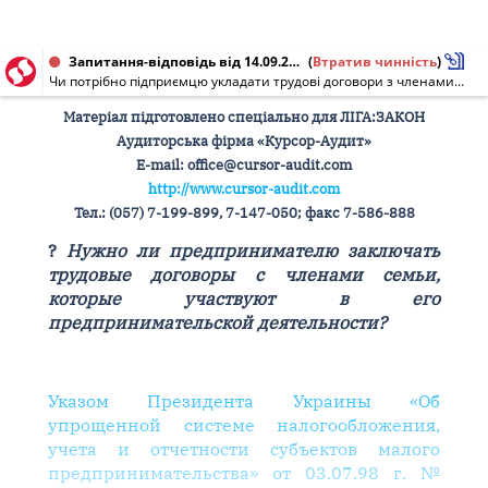
Запитання-відповідь від 14.09.2010
(
Втратив чинність
)
Чи потрібно підприємцю укладати трудові договори з членами сім'ї, які беруть участь в його підприємницькій діяльності?
Матеріал підготовлено спеціально для ЛІГА:ЗАКОН
Аудиторська фірма «Курсор-Аудит»
Е-mail: office@cursor-audit.com
http://www.cursor-audit.com
Тел.: (057) 7-199-899, 7-147-050; факс 7-586-888
?
Нужно ли предпринимателю заключать
трудовые договоры с членами семьи,
которые участвуют в его
предпринимательской деятельности?
Указом Президента Украины «Об
упрощенной системе налогообложения,
учета и отчетности субъектов малого
предпринимательства» от 03.07.98 г. №