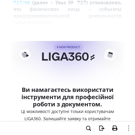
727/98
(далее – Указ № 727) установлено,
что физические лица – субъекты
предпринимательской деятельности
самостоятельно
Ви намагаєтесь використати
інструменти для професійної
роботи з документом.
Ці можливості доступні тільки користувачам
LIGA360. Залишайте заявку та отримайте
доступ для професійної роботи прямо зараз.