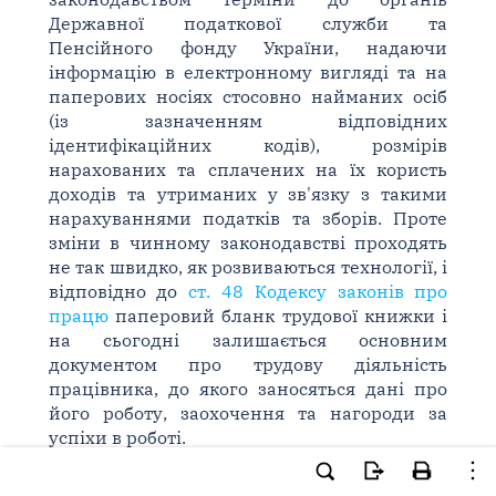
Державної податкової служби та
Пенсійного фонду України, надаючи
інформацію в електронному вигляді та на
паперових носіях стосовно найманих осіб
(із зазначенням відповідних
ідентифікаційних кодів), розмірів
нарахованих та сплачених на їх користь
доходів та утриманих у зв'язку з такими
нарахуваннями податків та зборів. Проте
зміни в чинному законодавстві проходять
не так швидко, як розвиваються технології, і
відповідно до
ст. 48 Кодексу законів про
працю
паперовий бланк трудової книжки і
на сьогодні залишається основним
документом про трудову діяльність
працівника, до якого заносяться дані про
його роботу, заохочення та нагороди за
успіхи в роботі.
Зразки бланків трудової книжки і вкладиша