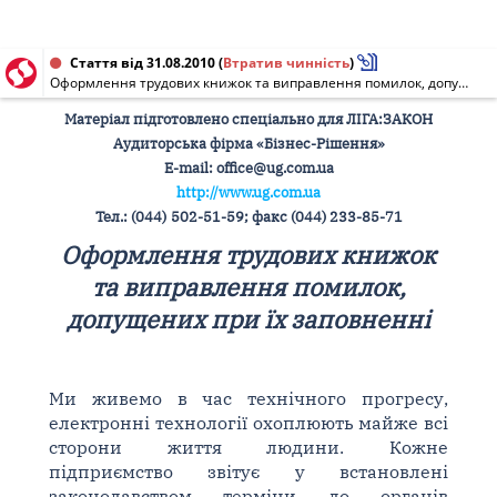
Стаття від 31.08.2010
(
Втратив чинність
)
Оформлення трудових книжок та виправлення помилок, допущених при їх заповненні
Матеріал підготовлено спеціально для ЛІГА:ЗАКОН
Аудиторська фірма «Бізнес-Рішення»
Е-mail: office@ug.com.ua
http://www.ug.com.ua
Тел.: (044)
502-51-59; факс (044) 233-85-71
Оформлення трудових книжок
та виправлення помилок,
допущених при їх заповненні
Ми живемо в час технічного прогресу,
електронні технології охоплюють майже всі
сторони життя людини. Кожне
підприємство звітує у встановлені
законодавством терміни до органів