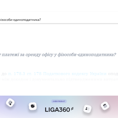
 фізособи-єдиноподатника?
 платежі за оренду офісу у фізособи-єдиноподатника?
о до
п. 178.3 ст. 178 Податкового кодексу України
опод
ця між доходом і документально підтвердженими витра