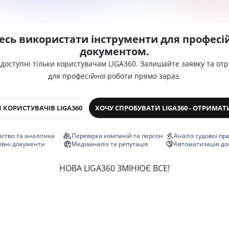
есь використати інструменти для професій
документом.
 доступні тільки користувачам LIGA360. Залишайте заявку та от
для професійної роботи прямо зараз.
 КОРИСТУВАЧІВ LIGA360
ХОЧУ СПРОБУВАТИ LIGA360 - ОТРИМАТ
ство та аналітика
Перевірка компаній та персон
Аналіз судової пр
ивні документи
Медіааналіз та репутація
Автоматизація до
НОВА LIGA360 ЗМІНЮЄ ВСЕ!