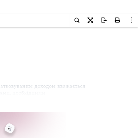
атковуваним доходом вважається
тами, необхідними