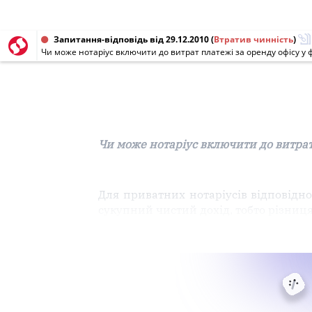
Запитання-відповідь від 29.12.2010
(
Втратив чинність
)
Чи може нотаріус включити до витрат платежі за оренду офісу у
Чи може нотаріус включити до витрат
Для приватних нотаріусів відповідн
сукупний чистий дохід, тобто різни