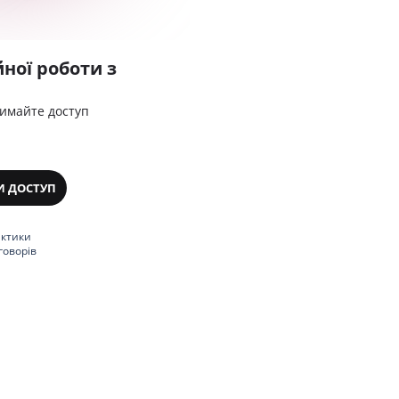
ної роботи з
римайте доступ
И ДОСТУП
актики
говорів