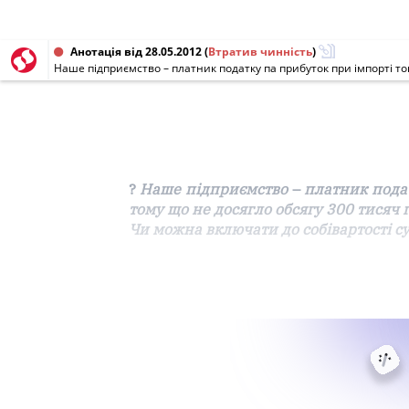
Анотація від 28.05.2012
(
Втратив чинність
)
?
Наше підприємство
–
платник подат
тому що не досягло обсягу 300 тисяч 
Чи можна включати до собівартості с