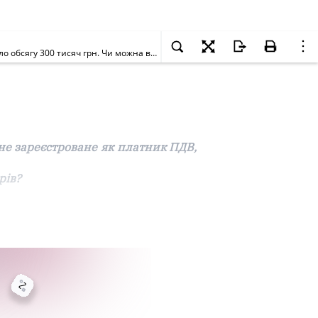
Наше підприємство – платник податку па прибуток при імпорті товарів сплачує ПДВ, але не зареєстроване як платник ПДВ, тому що не досягло обсягу 300 тисяч грн. Чи можна включати до собівартості суми ПДВ, сплачені під час розмитнення імпортних товарів?
 не зареєстроване як платник ПДВ,
рів?