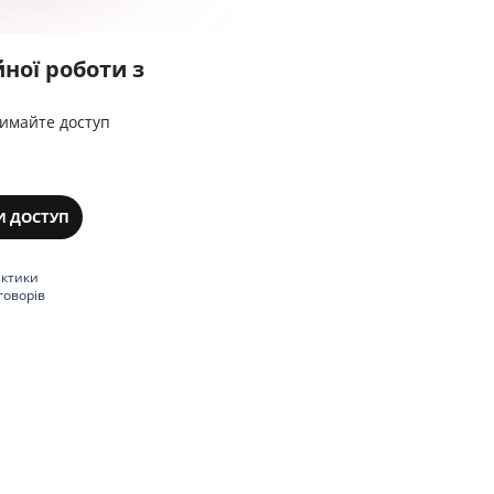
ної роботи з
римайте доступ
И ДОСТУП
актики
говорів