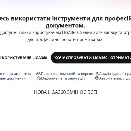
есь використати інструменти для професій
документом.
 доступні тільки користувачам LIGA360. Залишайте заявку та от
для професійної роботи прямо зараз.
 КОРИСТУВАЧІВ LIGA360
ХОЧУ СПРОБУВАТИ LIGA360 - ОТРИМАТ
ство та аналітика
Перевірка компаній та персон
Аналіз судової пр
ивні документи
Медіааналіз та репутація
Автоматизація до
НОВА LIGA360 ЗМІНЮЄ ВСЕ!