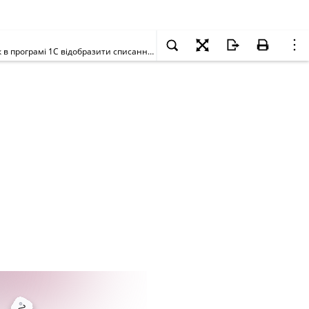
Наше підприємство здійснило оплату за автозапчастини готівкою в магазині та сплатило за ремонт автомобіля готівкою. Документи всі є. Як в програмі 1С відобразити списання запчастин і вартість ремонту на витрати в межах 10 % балансової вартості основних засобів на початок року, відобразити взаєморозрахунки?