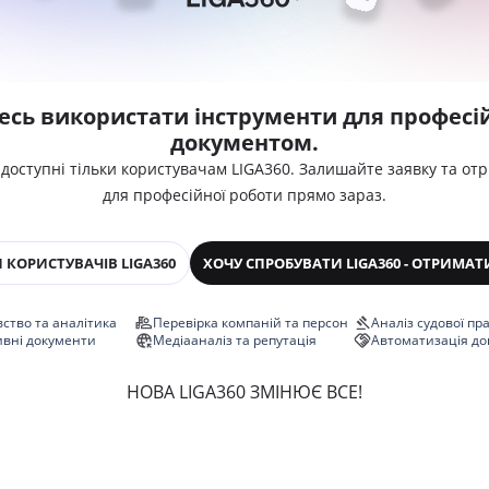
есь використати інструменти для професій
документом.
 доступні тільки користувачам LIGA360. Залишайте заявку та от
для професійної роботи прямо зараз.
 КОРИСТУВАЧІВ LIGA360
ХОЧУ СПРОБУВАТИ LIGA360 - ОТРИМАТ
ство та аналітика
Перевірка компаній та персон
Аналіз судової пр
ивні документи
Медіааналіз та репутація
Автоматизація до
НОВА LIGA360 ЗМІНЮЄ ВСЕ!