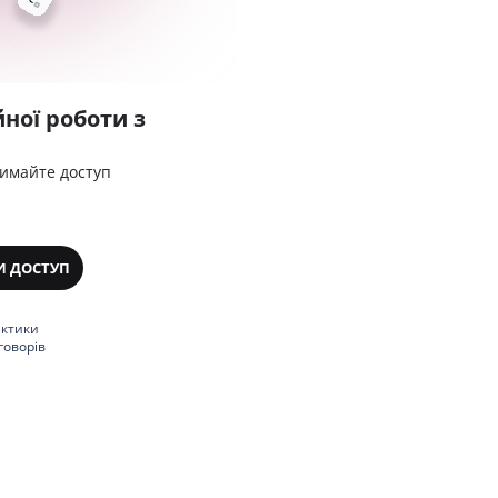
ної роботи з
римайте доступ
И ДОСТУП
актики
говорів