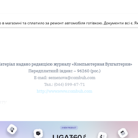
атеріал надано редакцією журналу «Компьютерная Бухгалтерия»
Передплатний індекс – 96260 (рос.)
Е-mail: semenova@combuh.com
Тел.: (044) 599-67-71
http://www
.
www.combuh.com
ату