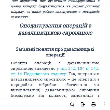
Такі відносини між суб'єктами господарювання в
цьому випадку будуватимуться на умовах договору
підряду, за яким роботи виконуються з матеріалів
замовника.
Оподаткування операцій з
давальницькою сировиною
Загальні поняття про давальницькі
операції
Поняття операції з давальницькою
сировиною визначено у
пп. 14.1.134 п. 14.1
ст. 14 Податкового кодексу
. Так, операція з
давальницькою сировиною – це операція з
переробки (обробки, збагачення чи
використання) давальницької сировини
(незалежно від кількості замовників і
виконавців, а також етапів (операцій)) з
метою одержання готової продукції за