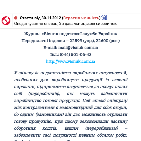
Стаття від 30.11.2012
(
Втратив чинність
)
Оподаткування операцій з давальницькою сировиною
Журнал «Вісник податкової служби України»
Передплатні індекси – 22599 (укр.), 22600 (рос.)
Е-mail: mail@visnuk.com.ua
Тел.: (044) 501-06-43
http://www.visnuk.com.ua
У зв'язку із недостатністю виробничих потужностей,
необхідних для виробництва продукції із власної
сировини, підприємства звертаються до послуг інших
осіб (переробників), які можуть забезпечити
виробництво готової продукції. Цей спосіб співпраці
між контрагентами є взаємовигідний для обох сторін,
бо одним (замовникам) він дає можливість отримати
готову продукцію, при цьому зекономивши частину
оборотних коштів, іншим (переробникам) –
забезпечити свої потужності певним обсягом робіт.