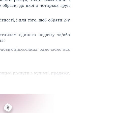
 обрати, до якої з чотирьох груп
ності, і для того, щоб обрати 2-у
латникам єдиного податку та/або
ва;
рудових відносинах, одночасно має
ицькі послуги з купівлі, продажу,