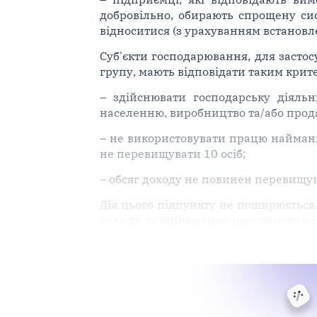
добровільно, обирають спрощену сис
відноситися (з урахуванням встановл
Суб'єкти господарювання, для застосу
групу, мають відповідати таким крит
– здійснювати господарську діяльн
населенню, виробництво та/або продаж
– не використовувати працю найманих
не перевищувати 10 осіб;
– обсяг доходу не повинен перевищу
Дія цього підпункту не поширюється 
оренди та оцінювання нерухомого ма