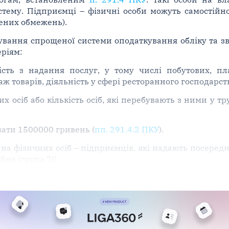
тему. Підприємці – фізичні особи можуть самостійно
ених обмежень).
вання спрощеної системи оподаткування обліку та звіт
еріям:
ість з надання послуг, у тому числі побутових, п
 товарів, діяльність у сфері ресторанного господарст
 осіб або кількість осіб, які перебувають з ними у т
вати 1500000 гривень (
пп. 291.4.2 ПКУ
).
на фізичних осіб – підприємців, які надають посередн
йна (група 70