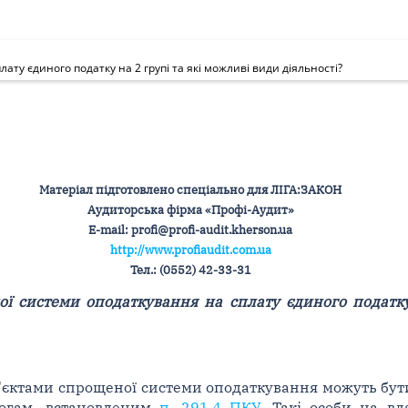
ату єдиного податку на 2 групі та які можливі види діяльності?
Матеріал підготовлено спеціально для ЛІГА:ЗАКОН
Аудиторська фірма «Профі-Аудит»
Е-mail: profi@profi-audit.kherson.ua
http://www.profiaudit.com.ua
Тел.: (0552) 42-33-31
ої системи оподаткування на сплату єдиного податку
єктами спрощеної системи оподаткування можуть бути 
могам, встановленим
п. 291.4 ПКУ
. Такі особи на вл