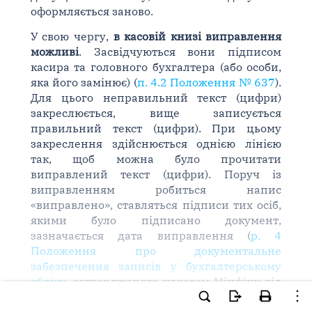
оформляється заново.
У свою чергу,
в касовій книзі виправлення
можливі
. Засвідчуються вони підписом
касира та головного бухгалтера (або особи,
яка його замінює) (
п. 4.2 Положення № 637
).
Для цього неправильний текст (цифри)
закреслюється, вище записується
правильний текст (цифри). При цьому
закреслення здійснюється однією лінією
так, щоб можна було прочитати
виправлений текст (цифри). Поруч із
виправленням робиться напис
«виправлено», ставляться підписи тих осіб,
якими було підписано документ,
зазначається дата виправлення (
р. 4
Положення про документальне
забезпечення записів у бухгалтерському
обліку
, затвердженого наказом Мінфіну від
24.05.95 р. № 88