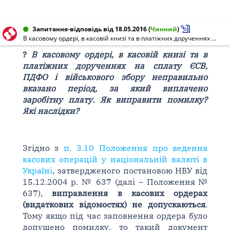
Запитання-відповідь від 18.05.2016
(
Чинний
)
В касовому ордері, в касовій книзі та в платіжних дорученнях на сплату ЄСВ, ПДФО і військового збору неправильно вказано період, за який виплачено заробітну плату. Як виправити помилку? Які наслідки?
?
В касовому ордері, в касовій книзі та в
платіжних дорученнях на сплату ЄСВ,
ПДФО і військового збору неправильно
вказано період, за який виплачено
заробітну плату. Як виправити помилку?
Які наслідки?
Згідно з
п. 3.10 Положення про ведення
касових операцій у національній валюті в
Україні
, затвердженого постановою НБУ від
15.12.2004 р. № 637 (далі – Положення №
637),
виправлення в касових ордерах
(видаткових відомостях) не допускаються
.
Тому якщо під час заповнення ордера було
допущено помилку, то такий документ